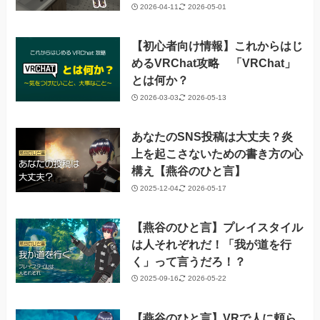
2026-04-11
2026-05-01
【初心者向け情報】これからはじ
めるVRChat攻略 「VRChat」
とは何か？
2026-03-03
2026-05-13
あなたのSNS投稿は大丈夫？炎
上を起こさないための書き方の心
構え【燕谷のひと言】
2025-12-04
2026-05-17
【燕谷のひと言】プレイスタイル
は人それぞれだ！「我が道を行
く」って言うだろ！？
2025-09-16
2026-05-22
【燕谷のひと言】VRで人に頼ら