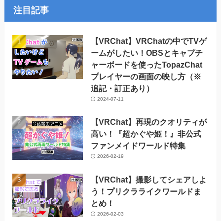
カ
注目記事
イ
ブ
【VRChat】VRChatの中でTVゲ
ームがしたい！OBSとキャプチ
ャーボードを使ったTopazChat
プレイヤーの画面の映し方（※
追記・訂正あり）
2024-07-11
【VRChat】再現のクオリティが
高い！『超かぐや姫！』非公式
ファンメイドワールド特集
2026-02-19
【VRChat】撮影してシェアしよ
う！プリクラライクワールドま
とめ！
2026-02-03