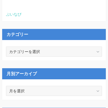
ぶいなび
カテゴリー
カ
テ
ゴ
リ
ー
月別アーカイブ
月
別
ア
ー