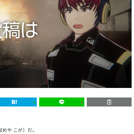
めや こが）だ。