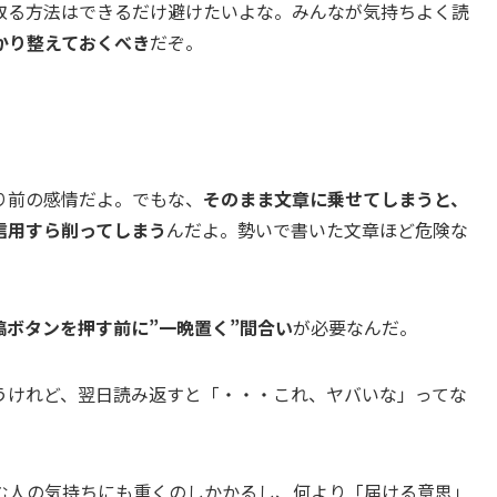
取る方法はできるだけ避けたいよな。みんなが気持ちよく読
かり整えておくべき
だぞ。
り前の感情だよ。でもな、
そのまま文章に乗せてしまうと、
信用すら削ってしまう
んだよ。勢いで書いた文章ほど危険な
稿ボタンを押す前に”一晩置く”間合い
が必要なんだ。
うけれど、翌日読み返すと「・・・これ、ヤバいな」ってな
む人の気持ちにも重くのしかかるし、何より「届ける意思」