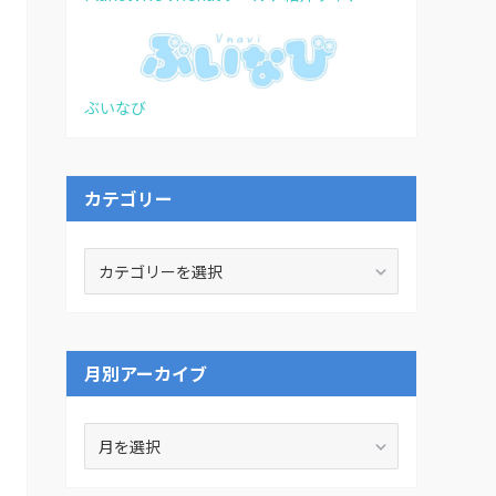
ぶいなび
カテゴリー
カ
テ
ゴ
リ
ー
月別アーカイブ
月
別
ア