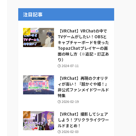
ー
カ
注目記事
イ
ブ
【VRChat】VRChatの中で
TVゲームがしたい！OBSと
キャプチャーボードを使った
TopazChatプレイヤーの画
面の映し方（※追記・訂正あ
り）
2024-07-11
【VRChat】再現のクオリテ
ィが高い！『超かぐや姫！』
非公式ファンメイドワールド
特集
2026-02-19
【VRChat】撮影してシェア
しよう！プリクラライクワー
ルドまとめ！
2026-02-03