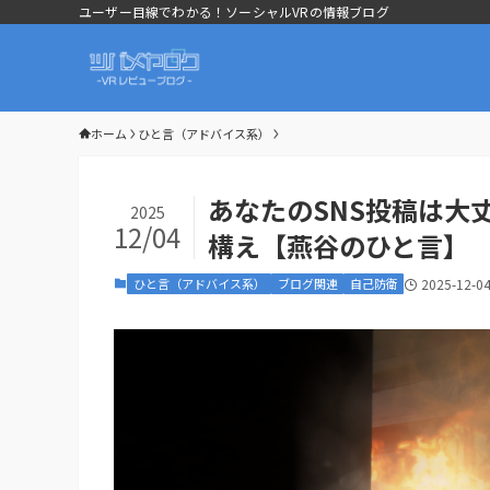
ユーザー目線でわかる！ソーシャルVRの情報ブログ
ホーム
ひと言（アドバイス系）
あなたのSNS投稿は大
2025
12/04
構え【燕谷のひと言】
ひと言（アドバイス系）
ブログ関連
自己防衛
2025-12-0