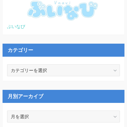
ぶいなび
カテゴリー
カ
テ
ゴ
リ
ー
月別アーカイブ
月
別