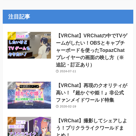
ア
ー
カ
注目記事
イ
ブ
【VRChat】VRChatの中でTVゲ
ームがしたい！OBSとキャプチ
ャーボードを使ったTopazChat
プレイヤーの画面の映し方（※
追記・訂正あり）
2024-07-11
【VRChat】再現のクオリティが
高い！『超かぐや姫！』非公式
ファンメイドワールド特集
2026-02-19
【VRChat】撮影してシェアしよ
う！プリクラライクワールドま
とめ！