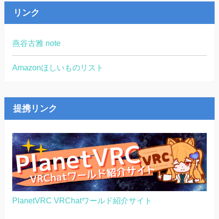
リンク
燕谷古雅 note
Amazonほしいものリスト
提携リンク
PlanetVRC VRChatワールド紹介サイト