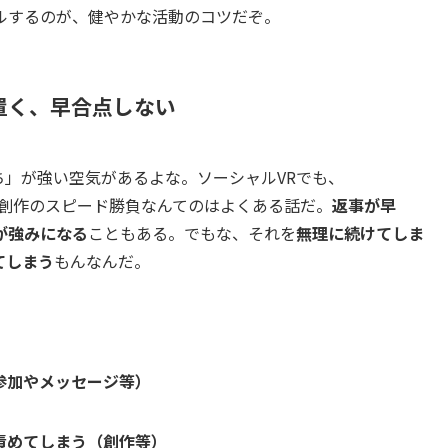
ルするのが、健やかな活動のコツだぞ。
置く、早合点しない
ち」が強い空気があるよな。ソーシャルVRでも、
、創作のスピード勝負なんてのはよくある話だ。
返事が早
が強みになる
こともある。でもな、それを
無理に続けてしま
てしまう
もんなんだ。
参加やメッセージ等）
責めてしまう（創作等）