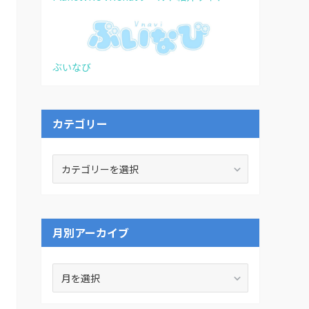
ぶいなび
カテゴリー
カ
テ
ゴ
リ
ー
月別アーカイブ
月
別
ア