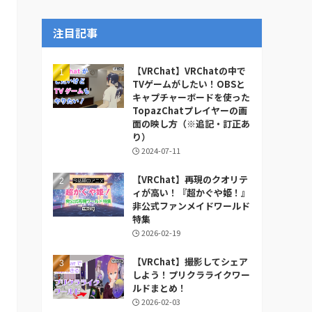
ー
カ
注目記事
イ
ブ
【VRChat】VRChatの中で
TVゲームがしたい！OBSと
キャプチャーボードを使った
TopazChatプレイヤーの画
面の映し方（※追記・訂正あ
り）
2024-07-11
【VRChat】再現のクオリテ
ィが高い！『超かぐや姫！』
非公式ファンメイドワールド
特集
2026-02-19
【VRChat】撮影してシェア
しよう！プリクラライクワー
ルドまとめ！
2026-02-03