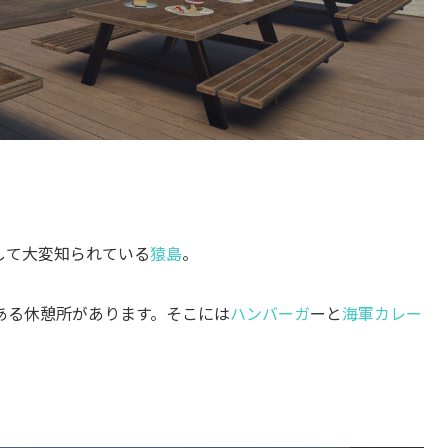
して大変知られている
猿島
。
ある休憩所があります。そこには
ハンバーガ
ーと
海軍カレー