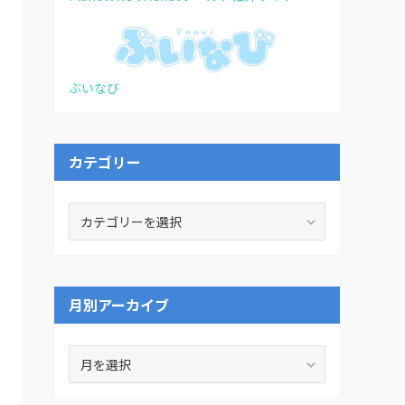
ぶいなび
カテゴリー
カ
テ
ゴ
リ
ー
月別アーカイブ
月
別
ア