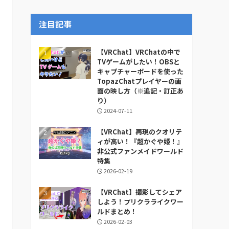
ー
カ
注目記事
イ
ブ
【VRChat】VRChatの中で
TVゲームがしたい！OBSと
キャプチャーボードを使った
TopazChatプレイヤーの画
面の映し方（※追記・訂正あ
り）
2024-07-11
【VRChat】再現のクオリテ
ィが高い！『超かぐや姫！』
非公式ファンメイドワールド
特集
2026-02-19
【VRChat】撮影してシェア
しよう！プリクラライクワー
ルドまとめ！
2026-02-03