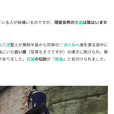
ている人が結構いるのですが、
現実世界の
猿島
は猿はいませ
た
日蓮
聖人が房総半島から対岸の
三浦半島
へ海を渡る途中に
島にいた
白い猿
（写真もそうですが）の導きに助けられ、無
がありました。
日蓮
の伝説
が「
猿島
」と名付けられました。