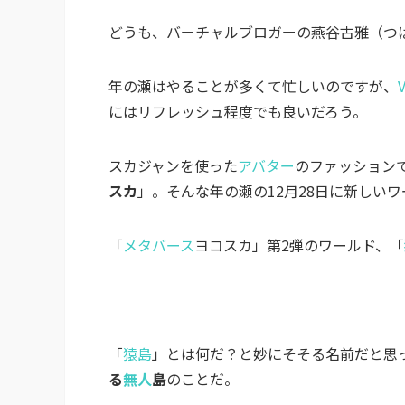
どうも、バーチャルブロガーの燕谷古雅（つば
年の瀬はやることが多くて忙しいのですが、
にはリフレッシュ程度でも良いだろう。
スカジャンを使った
アバター
のファッション
スカ
」。そんな年の瀬の12月28日に新しい
「
メタバース
ヨコスカ」第2弾のワールド、「
「
猿島
」とは何だ？と妙にそそる名前だと思
る
無人
島
のことだ。