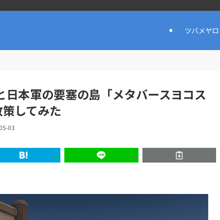
ツバメヤロ
と日本軍の要塞の島「メタバースヨコス
散策してみた
05-03