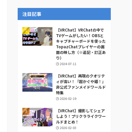
ー
カ
注目記事
イ
ブ
【VRChat】VRChatの中で
TVゲームがしたい！OBSと
キャプチャーボードを使った
TopazChatプレイヤーの画
面の映し方（※追記・訂正あ
り）
2024-07-11
【VRChat】再現のクオリテ
ィが高い！『超かぐや姫！』
非公式ファンメイドワールド
特集
2026-02-19
【VRChat】撮影してシェア
しよう！プリクラライクワー
ルドまとめ！
2026-02-03