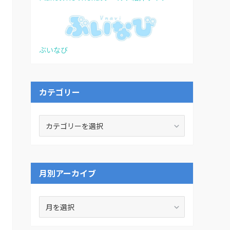
ぶいなび
カテゴリー
カ
テ
ゴ
リ
ー
月別アーカイブ
月
別
ア