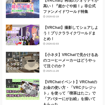
【VRChat】再現のクオリティが
高い！『超かぐや姫！』非公式
ファンメイドワールド特集
2026-02-19
【VRChat】撮影してシェアしよ
う！プリクラライクワールドま
とめ！
2026-02-03
【小ネタ】VRChatで見かけるあ
のコーヒーメーカーはどうやっ
て注ぐのか？
2025-11-29
【VRChatイベント】VRChatの
お金の使い方・「VRCクレジッ
ト」を使って「喫茶はたご」で
「アバターにがお絵」を描いて
もらった。