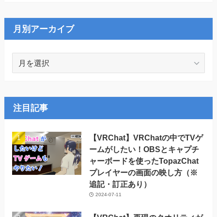
ゴ
リ
ー
月別アーカイブ
月
別
ア
ー
カ
注目記事
イ
ブ
【VRChat】VRChatの中でTVゲ
ームがしたい！OBSとキャプチ
ャーボードを使ったTopazChat
プレイヤーの画面の映し方（※
追記・訂正あり）
2024-07-11