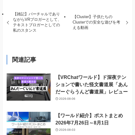
【雑記】バーチャルであり
【Cluster】子供たちの
ながらVRブロガーとして、
Clusterでの安全な遊びを考
テキストブロガーとしての
える動画
私のスタンス
関連記事
【VRChatワールド】ド深夜テン
ションで書いた怪文書道展「あん
だーぐらうんど書道展」レビュー
2026-08-06
【ワールド紹介】ポストまとめ
2026年7月26日～8月1日
2026-08-03