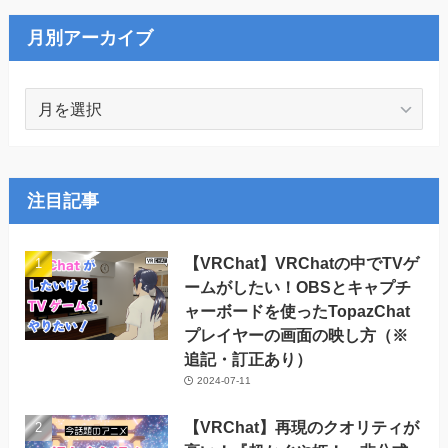
リ
ー
月別アーカイブ
月
別
ア
ー
カ
注目記事
イ
ブ
【VRChat】VRChatの中でTVゲ
ームがしたい！OBSとキャプチ
ャーボードを使ったTopazChat
プレイヤーの画面の映し方（※
追記・訂正あり）
2024-07-11
【VRChat】再現のクオリティが