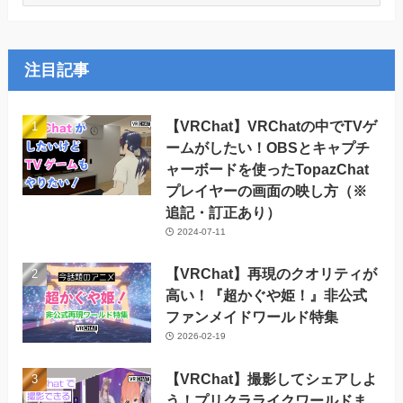
別
ア
ー
カ
注目記事
イ
ブ
【VRChat】VRChatの中でTVゲ
ームがしたい！OBSとキャプチ
ャーボードを使ったTopazChat
プレイヤーの画面の映し方（※
追記・訂正あり）
2024-07-11
【VRChat】再現のクオリティが
高い！『超かぐや姫！』非公式
ファンメイドワールド特集
2026-02-19
【VRChat】撮影してシェアしよ
う！プリクラライクワールドま