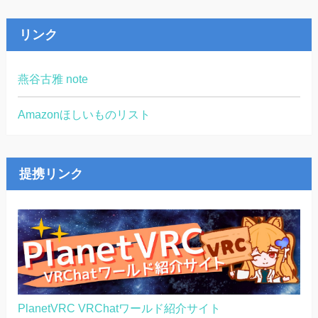
リンク
燕谷古雅 note
Amazonほしいものリスト
提携リンク
PlanetVRC VRChatワールド紹介サイト