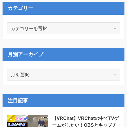
カテゴリー
カ
テ
ゴ
リ
ー
月別アーカイブ
月
別
ア
ー
カ
注目記事
イ
ブ
【VRChat】VRChatの中でTVゲ
ームがしたい！OBSとキャプチ