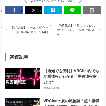
よかったらシェアしてね！
【VR日記】「某ファミレス
【VR記録】ワールド紹介ツ
のワールド」イタ飯で喜ぶ
イート2023年1月8日〜14日
私
関連記事
【通知でも便利】VRChat内でも
地震情報がわかる「災害情報室」
とは？
2026-08-04
VRChatの夏の風物詩「超！寝転