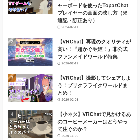
ャーボードを使ったTopazChat
プレイヤーの画面の映し方（※
追記・訂正あり）
2024-07-11
【VRChat】再現のクオリティが
高い！『超かぐや姫！』非公式
ファンメイドワールド特集
2026-02-19
【VRChat】撮影してシェアしよ
う！プリクラライクワールドま
とめ！
2026-02-03
【小ネタ】VRChatで見かけるあ
のコーヒーメーカーはどうやっ
て注ぐのか？
2025-11-29