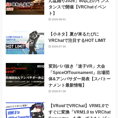
ん盆踊り2026」80以上のインス
タンスで開催【VRChatイベン
ト】
2026-08-01
【小ネタ】夏が来るたびに
VRChatで注目するHOT LIMIT
2026-07-30
変則ババ抜き「迷子VR」大会
「SpiceOfTournament」出場団
体&アンバサダー発表【スパトー
ナメント最新情報】
2026-07-28
【VRoidでVRChat】VRM1.0で
すぐに変換「VRM1.0 to VRChat