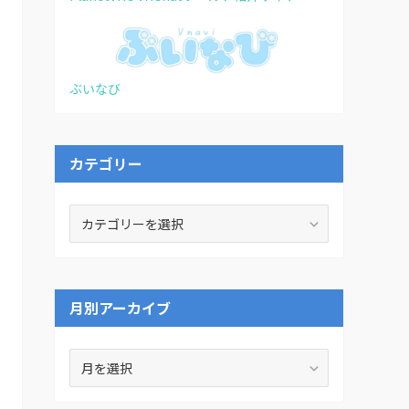
ぶいなび
カテゴリー
カ
テ
ゴ
リ
ー
月別アーカイブ
月
別
ア