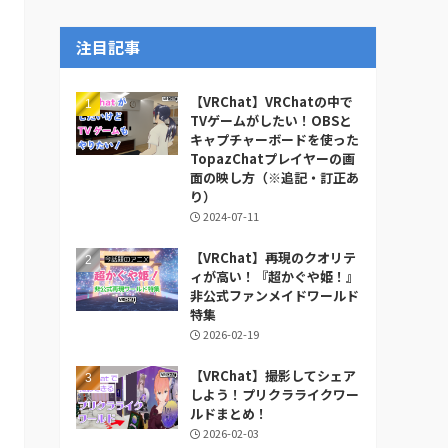
ー
カ
注目記事
イ
ブ
【VRChat】VRChatの中で
TVゲームがしたい！OBSと
キャプチャーボードを使った
TopazChatプレイヤーの画
面の映し方（※追記・訂正あ
り）
2024-07-11
【VRChat】再現のクオリテ
ィが高い！『超かぐや姫！』
非公式ファンメイドワールド
特集
2026-02-19
【VRChat】撮影してシェア
しよう！プリクラライクワー
ルドまとめ！
2026-02-03