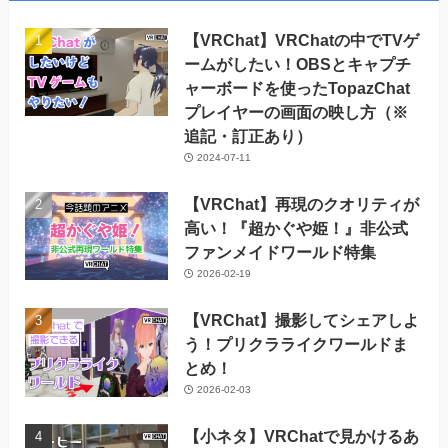
イ
ブ
【VRChat】VRChatの中でTVゲ
ームがしたい！OBSとキャプチ
ャーボードを使ったTopazChat
プレイヤーの画面の映し方（※
追記・訂正あり）
2024-07-11
【VRChat】再現のクオリティが
高い！『超かぐや姫！』非公式
ファンメイドワールド特集
2026-02-19
【VRChat】撮影してシェアしよ
う！プリクラライクワールドま
とめ！
2026-02-03
【小ネタ】VRChatで見かけるあ