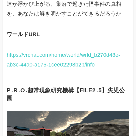
連が浮かび上がる。集落で起きた怪事件の真相
を、あなたは解き明かすことができるだろうか。
ワールドURL
https://vrchat.com/home/world/wrld_b270d48e-
ab3c-44a0-a175-1cee02298b2b/info
P․R․O․超常現象研究機構【FILE2․5】失児公
園