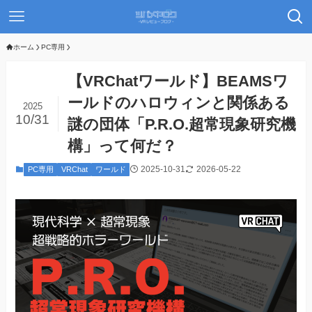
ホーム
PC専用
【VRChatワールド】BEAMSワ
ールドのハロウィンと関係ある
2025
10/31
謎の団体「P.R.O.超常現象研究機
構」って何だ？
2025-10-31
2026-05-22
PC専用
VRChat
ワールド