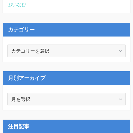
ぶいなび
カテゴリー
カ
テ
ゴ
リ
ー
月別アーカイブ
月
別
ア
ー
カ
注目記事