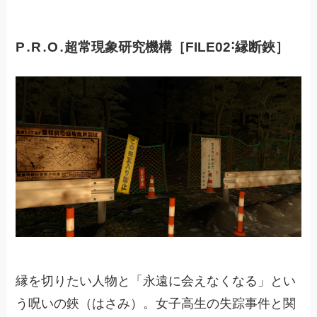
P․R․O․超常現象研究機構［FILE02˸縁断鋏］
縁を切りたい人物と「永遠に会えなくなる」とい
う呪いの鋏（はさみ）。女子高生の失踪事件と関