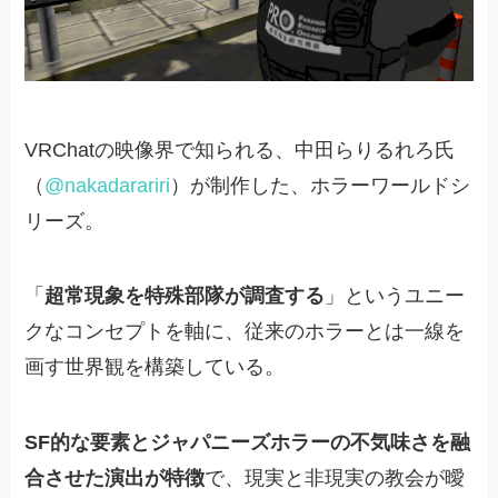
VRChatの映像界で知られる、中田らりるれろ氏
（
@nakadarariri
）が制作した、ホラーワールドシ
リーズ。
「
超常現象を特殊部隊が調査する
」というユニー
クなコンセプトを軸に、従来のホラーとは一線を
画す世界観を構築している。
SF的な要素とジャパニーズホラーの不気味さを融
合させた演出が特徴
で、現実と非現実の教会が曖