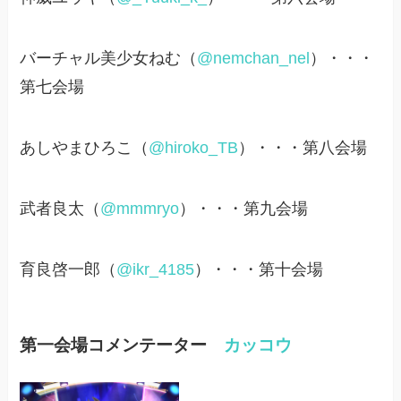
バーチャル美少女ねむ（
@nemchan_nel
）・・・
第七会場
あしやまひろこ（
@hiroko_TB
）・・・第八会場
武者良太（
@mmmryo
）・・・第九会場
育良啓一郎（
@ikr_4185
）・・・第十会場
第一会場コメンテーター
カッコウ