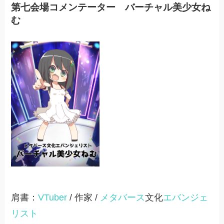
第七会場コメンテーター バーチャル美少女ね
む
肩書：
VTuber
/ 作家 /
メタバース
文化
エバンジェ
リスト