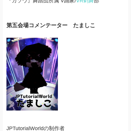
『カソウ』舞踏団所属 V踊家/
VR
剣舞
部
第五会場コメンテーター たましこ
JPTutorialWorldの制作者