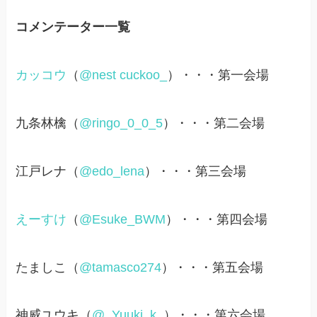
コメンテーター一覧
カッコウ
（
@nest cuckoo_
）・・・第一会場
九条林檎（
@ringo_0_0_5
）・・・第二会場
江戸レナ（
@edo_lena
）・・・第三会場
えーすけ
（
@Esuke_BWM
）・・・第四会場
たましこ（
@tamasco274
）・・・第五会場
神威ユウキ（
@_Yuuki_k_
）・・・第六会場