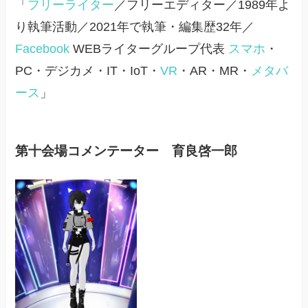
「
フリーライター
／フリーエディター／1989年よ
り執筆活動／2021年で執筆・編集歴32年／
Facebook
WEBライターグループ代表
スマホ
・
PC・デジカメ・IT・IoT・
VR
・AR・MR・
メタバ
ース
」
第十会場コメンテーター 育良啓一郎