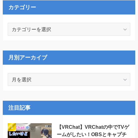
カテゴリー
カ
テ
ゴ
リ
ー
月別アーカイブ
月
別
ア
ー
カ
注目記事
イ
ブ
【VRChat】VRChatの中でTVゲ
ームがしたい！OBSとキャプチ