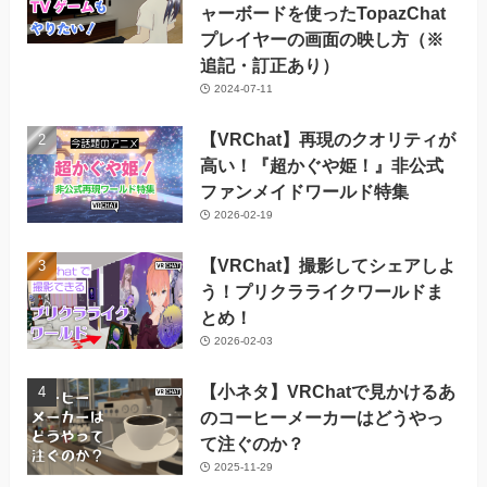
ャーボードを使ったTopazChat
プレイヤーの画面の映し方（※
追記・訂正あり）
2024-07-11
【VRChat】再現のクオリティが
高い！『超かぐや姫！』非公式
ファンメイドワールド特集
2026-02-19
【VRChat】撮影してシェアしよ
う！プリクラライクワールドま
とめ！
2026-02-03
【小ネタ】VRChatで見かけるあ
のコーヒーメーカーはどうやっ
て注ぐのか？
2025-11-29