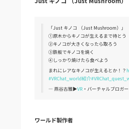
Just キノコ （Just Mushroom）
「Just キノコ （Just Mushroom）」
①原木からキノコが生えるまで待とう
②キノコが大きくなったら取ろう
③鉄板でキノコを焼く
④しっかり焼けたら食べよう
まれにレアなキノコが生えるとか！？
h
#VRChat_world紹介
#VRChat_quest_
— 燕谷古雅▶︎
VR
・バーチャルブロガー (@
ワールド製作者