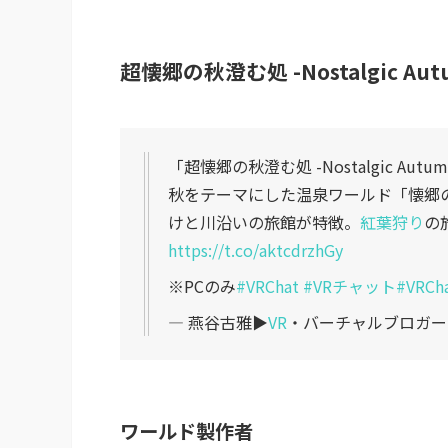
超懐郷の秋澄む処 -Nostalgic Autum
「超懐郷の秋澄む処 -Nostalgic Autumn R
秋をテーマにした温泉ワールド「懐郷
けと川沿いの旅館が特徴。
紅葉狩り
の
https://t.co/aktcdrzhGy
※PCのみ
#VRChat
#VRチャット
#VRCh
— 燕谷古雅▶︎
VR
・バーチャルブロガー (@
ワールド製作者