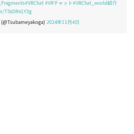
_Fragments
#VRChat
#VRチャット
#VRChat_world紹介
om/TlbDRn1Y3g
Tsubameyakoga)
2024年11月4日