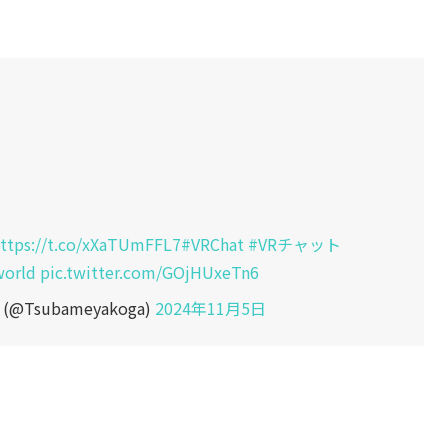
ttps://t.co/xXaTUmFFL7
#VRChat
#VRチャット
world
pic.twitter.com/GOjHUxeTn6
Tsubameyakoga)
2024年11月5日