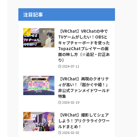
ー
カ
注目記事
イ
ブ
【VRChat】VRChatの中で
TVゲームがしたい！OBSと
キャプチャーボードを使った
TopazChatプレイヤーの画
面の映し方（※追記・訂正あ
り）
2024-07-11
【VRChat】再現のクオリテ
ィが高い！『超かぐや姫！』
非公式ファンメイドワールド
特集
2026-02-19
【VRChat】撮影してシェア
しよう！プリクラライクワー
ルドまとめ！
2026-02-03