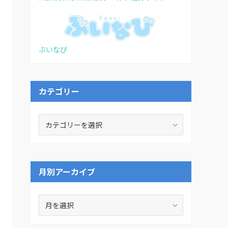
ぶいなび
カテゴリー
カ
テ
ゴ
リ
ー
月別アーカイブ
月
別
ア