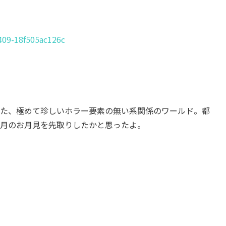
a409-18f505ac126c
」で出された、極めて珍しいホラー要素の無い系関係のワールド。都
9月のお月見を先取りしたかと思ったよ。