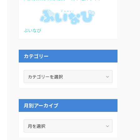
ぶいなび
カテゴリー
カ
テ
ゴ
リ
ー
月別アーカイブ
月
別
ア