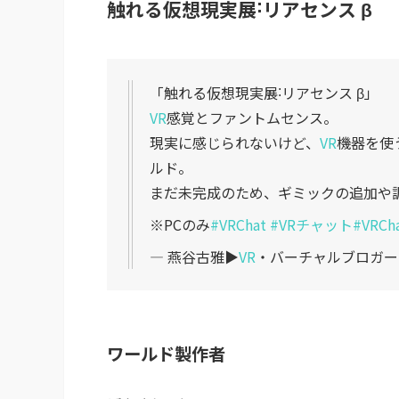
触れる仮想現実展˸リアセンス β
「触れる仮想現実展˸リアセンス β」
VR
感覚とファントムセンス。
現実に感じられないけど、
VR
機器を使
ルド。
まだ未完成のため、ギミックの追加や
※PCのみ
#VRChat
#VRチャット
#VRCh
— 燕谷古雅▶︎
VR
・バーチャルブロガー (@
ワールド製作者