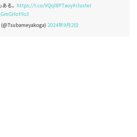
もある。
https://t.co/VQql8PTaoy
#cluster
m/gGmGHotYo3
Tsubameyakoga)
2024年9月2日