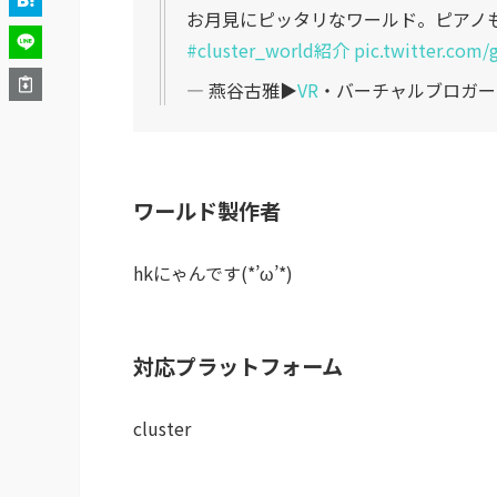
お月見にピッタリなワールド。ピアノ
#cluster_world紹介
pic.twitter.co
— 燕谷古雅▶︎
VR
・バーチャルブロガー (@
ワールド製作者
hkにゃんです(*’ω’*)
対応プラットフォーム
cluster