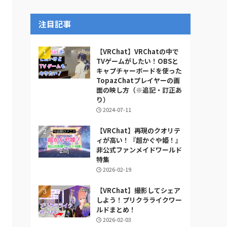
ー
カ
注目記事
イ
ブ
【VRChat】VRChatの中で
TVゲームがしたい！OBSと
キャプチャーボードを使った
TopazChatプレイヤーの画
面の映し方（※追記・訂正あ
り）
2024-07-11
【VRChat】再現のクオリテ
ィが高い！『超かぐや姫！』
非公式ファンメイドワールド
特集
2026-02-19
【VRChat】撮影してシェア
しよう！プリクラライクワー
ルドまとめ！
2026-02-03