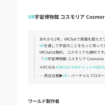
VR
宇宙博物館 コスモリア Cosmoria［
あれから1年。VRChatで常識を超え
VR
を通して宇宙のことをもっと知って
VRChatは無料、コスモリアも無料です
「
VR
宇宙博物館 コスモリア Cosmoria［EN
※PCのみ
#VRChat
#VRチャット
#VRCh
— 燕谷古雅▶︎
VR
・バーチャルブロガー (@
ワールド製作者