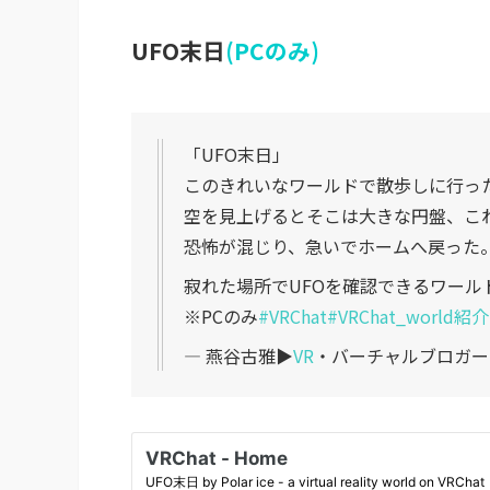
UFO末日
(PCのみ)
「UFO末日」
このきれいなワールドで散歩しに行っ
空を見上げるとそこは大きな円盤、こ
恐怖が混じり、急いでホームへ戻った
寂れた場所でUFOを確認できるワール
※PCのみ
#VRChat
#VRChat_world紹介
— 燕谷古雅▶︎
VR
・バーチャルブロガー (@