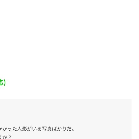
応)
かかった人影がいる写真ばかりだ。
うか？