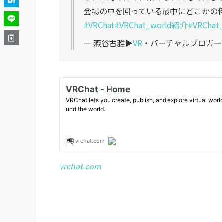
会場の中を回っている最中にどこかの
#VRChat
#VRChat_world紹介
#VRChat
— 燕谷古雅▶︎
VR
・バーチャルブロガー (@
vrchat.com