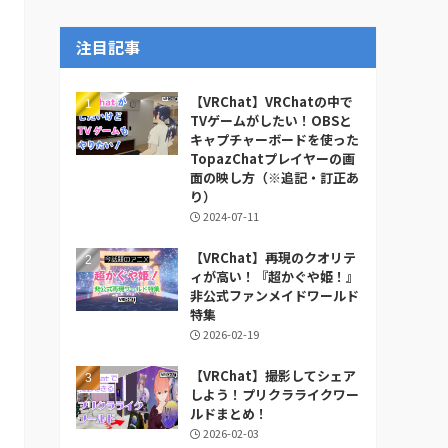
ー
カ
注目記事
イ
ブ
【VRChat】VRChatの中で
TVゲームがしたい！OBSと
キャプチャーボードを使った
TopazChatプレイヤーの画
面の映し方（※追記・訂正あ
り）
2024-07-11
【VRChat】再現のクオリテ
ィが高い！『超かぐや姫！』
非公式ファンメイドワールド
特集
2026-02-19
【VRChat】撮影してシェア
しよう！プリクラライクワー
ルドまとめ！
2026-02-03