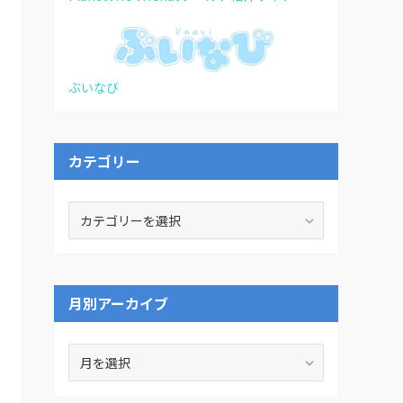
ぶいなび
カテゴリー
カ
テ
ゴ
リ
ー
月別アーカイブ
月
別
ア