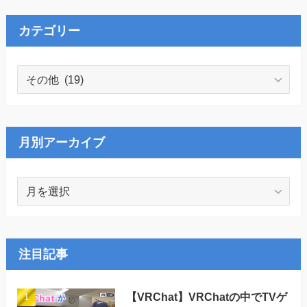
カテゴリー
カ
テ
ゴ
リ
ー
月別アーカイブ
月
別
ア
ー
カ
注目記事
イ
ブ
【VRChat】VRChatの中でTVゲ