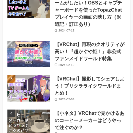
ームがしたい！OBSとキャプチ
ャーボードを使ったTopazChat
プレイヤーの画面の映し方（※
追記・訂正あり）
2024-07-11
【VRChat】再現のクオリティが
高い！『超かぐや姫！』非公式
ファンメイドワールド特集
2026-02-19
【VRChat】撮影してシェアしよ
う！プリクラライクワールドま
とめ！
2026-02-03
【小ネタ】VRChatで見かけるあ
のコーヒーメーカーはどうやっ
て注ぐのか？