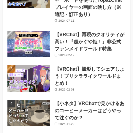
プレイヤーの画面の映し方（※
追記・訂正あり）
2024-07-11
【VRChat】再現のクオリティが
高い！『超かぐや姫！』非公式
ファンメイドワールド特集
2026-02-19
【VRChat】撮影してシェアしよ
う！プリクラライクワールドま
とめ！
2026-02-03
【小ネタ】VRChatで見かけるあ
のコーヒーメーカーはどうやっ
て注ぐのか？
2025-11-29