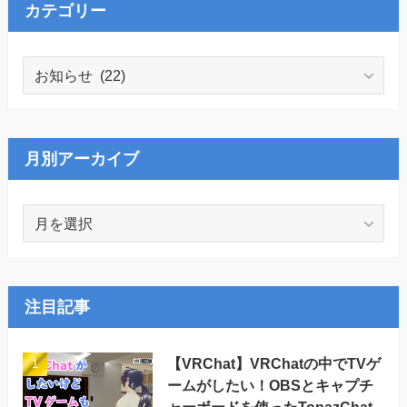
カテゴリー
カ
テ
ゴ
リ
ー
月別アーカイブ
月
別
ア
ー
カ
注目記事
イ
ブ
【VRChat】VRChatの中でTVゲ
ームがしたい！OBSとキャプチ
ャーボードを使ったTopazChat