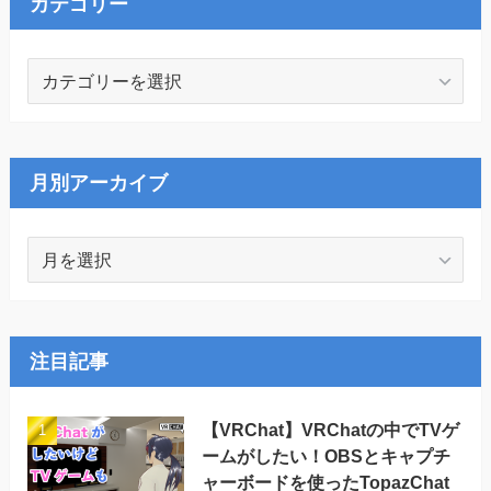
カテゴリー
カ
テ
ゴ
リ
ー
月別アーカイブ
月
別
ア
ー
カ
注目記事
イ
ブ
【VRChat】VRChatの中でTVゲ
ームがしたい！OBSとキャプチ
ャーボードを使ったTopazChat