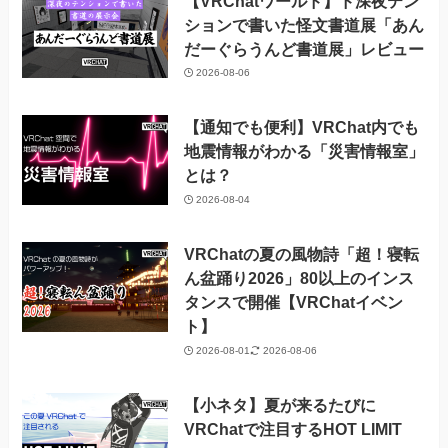
【VRChatワールド】ド深夜テン
ションで書いた怪文書道展「あん
だーぐらうんど書道展」レビュー
2026-08-06
【通知でも便利】VRChat内でも
地震情報がわかる「災害情報室」
とは？
2026-08-04
VRChatの夏の風物詩「超！寝転
ん盆踊り2026」80以上のインス
タンスで開催【VRChatイベン
ト】
2026-08-01
2026-08-06
【小ネタ】夏が来るたびに
VRChatで注目するHOT LIMIT