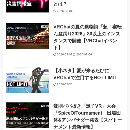
とは？
2026-08-04
VRChatの夏の風物詩「超！寝転
ん盆踊り2026」80以上のインス
タンスで開催【VRChatイベン
ト】
2026-08-01
2026-08-06
【小ネタ】夏が来るたびに
VRChatで注目するHOT LIMIT
2026-07-30
変則ババ抜き「迷子VR」大会
「SpiceOfTournament」出場団
体&アンバサダー発表【スパトー
ナメント最新情報】