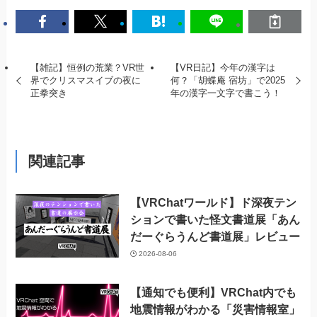
【雑記】恒例の荒業？VR世
【VR日記】今年の漢字は
界でクリスマスイブの夜に
何？「胡蝶庵 宿坊」で2025
正拳突き
年の漢字一文字で書こう！
関連記事
【VRChatワールド】ド深夜テン
ションで書いた怪文書道展「あん
だーぐらうんど書道展」レビュー
2026-08-06
【通知でも便利】VRChat内でも
地震情報がわかる「災害情報室」