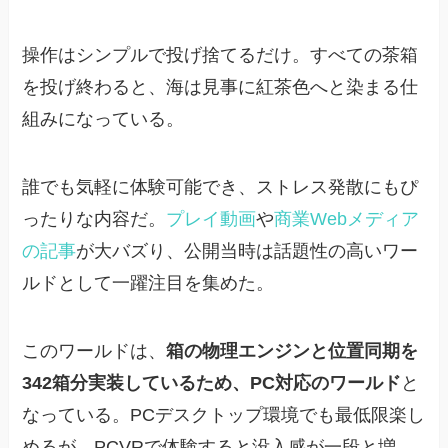
操作はシンプルで投げ捨てるだけ。すべての茶箱
を投げ終わると、海は見事に紅茶色へと染まる仕
組みになっている。
誰でも気軽に体験可能でき、ストレス発散にもぴ
ったりな内容だ。
プレイ動画
や
商業Webメディア
の記事
が大バズり、公開当時は話題性の高いワー
ルドとして一躍注目を集めた。
このワールドは、
箱の物理エンジンと位置同期を
342箱分実装しているため、PC対応のワールド
と
なっている。PCデスクトップ環境でも最低限楽し
めるが、PCVRで体験すると没入感が一段と増