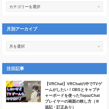
カ
テ
ゴ
リ
ー
月別アーカイブ
月
別
ア
ー
カ
注目記事
イ
ブ
【VRChat】VRChatの中でTVゲ
ームがしたい！OBSとキャプチ
ャーボードを使ったTopazChat
プレイヤーの画面の映し方（※
追記・訂正あり）