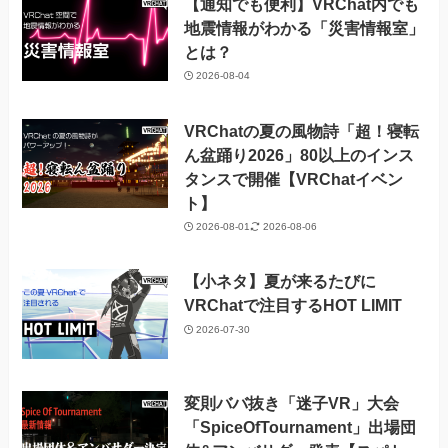
【通知でも便利】VRChat内でも
地震情報がわかる「災害情報室」
とは？
2026-08-04
VRChatの夏の風物詩「超！寝転
ん盆踊り2026」80以上のインス
タンスで開催【VRChatイベン
ト】
2026-08-01
2026-08-06
【小ネタ】夏が来るたびに
VRChatで注目するHOT LIMIT
2026-07-30
変則ババ抜き「迷子VR」大会
「SpiceOfTournament」出場団