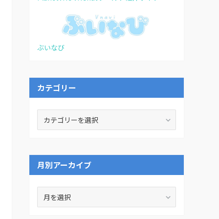
ぶいなび
カテゴリー
カ
テ
ゴ
リ
ー
月別アーカイブ
月
別
ア