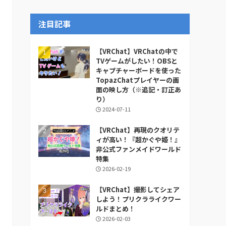
ー
カ
注目記事
イ
ブ
【VRChat】VRChatの中で
TVゲームがしたい！OBSと
キャプチャーボードを使った
TopazChatプレイヤーの画
面の映し方（※追記・訂正あ
り）
2024-07-11
【VRChat】再現のクオリテ
ィが高い！『超かぐや姫！』
非公式ファンメイドワールド
特集
2026-02-19
【VRChat】撮影してシェア
しよう！プリクラライクワー
ルドまとめ！
2026-02-03