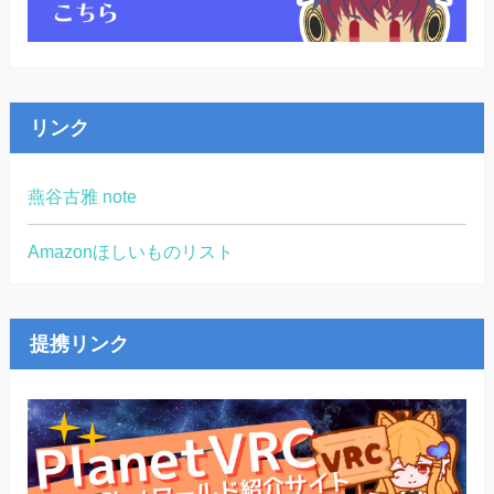
リンク
燕谷古雅 note
Amazonほしいものリスト
提携リンク