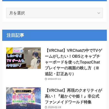
月
別
ア
ー
カ
注目記事
イ
ブ
【VRChat】VRChatの中でTVゲ
ームがしたい！OBSとキャプチ
ャーボードを使ったTopazChat
プレイヤーの画面の映し方（※
追記・訂正あり）
2024-07-11
【VRChat】再現のクオリティが
高い！『超かぐや姫！』非公式
ファンメイドワールド特集
2026-02-19