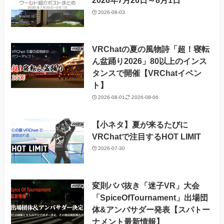
2026年7月26日～8月1日
2026-08-03
VRChatの夏の風物詩「超！寝転
ん盆踊り2026」80以上のインス
タンスで開催【VRChatイベン
ト】
2026-08-01
2026-08-06
【小ネタ】夏が来るたびに
VRChatで注目するHOT LIMIT
2026-07-30
変則ババ抜き「迷子VR」大会
「SpiceOfTournament」出場団
体&アンバサダー発表【スパトー
ナメント最新情報】