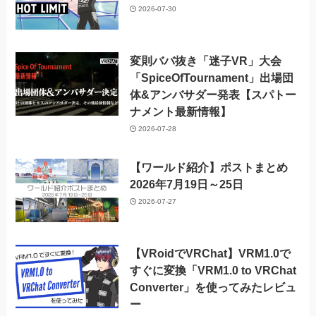
2026-07-30
変則ババ抜き「迷子VR」大会
「SpiceOfTournament」出場団
体&アンバサダー発表【スパトー
ナメント最新情報】
2026-07-28
【ワールド紹介】ポストまとめ
2026年7月19日～25日
2026-07-27
【VRoidでVRChat】VRM1.0で
すぐに変換「VRM1.0 to VRChat
Converter」を使ってみたレビュ
ー