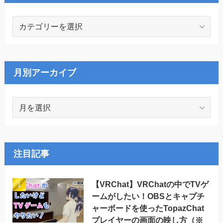
カ
テ
ゴ
リ
ー
月別アーカイブ
月
別
ア
ー
カ
注目記事
イ
ブ
【VRChat】VRChatの中でTVゲ
ームがしたい！OBSとキャプチ
ャーボードを使ったTopazChat
プレイヤーの画面の映し方（※