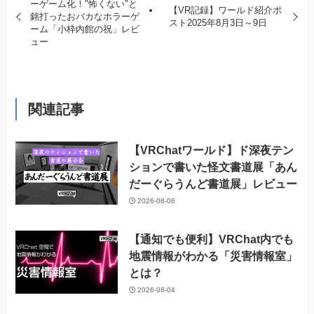
ーゲーム化！"怖くない"と
【VR記録】ワールド紹介ポ
銘打ったおバカなホラーゲ
スト2025年8月3日～9日
ーム「小枠内館の祝」レビ
ュー
関連記事
【VRChatワールド】ド深夜テン
ションで書いた怪文書道展「あん
だーぐらうんど書道展」レビュー
2026-08-06
【通知でも便利】VRChat内でも
地震情報がわかる「災害情報室」
とは？
2026-08-04