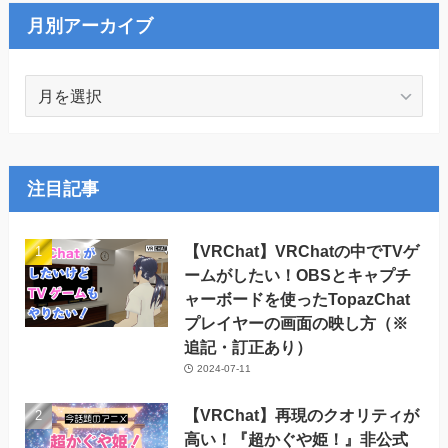
ー
月別アーカイブ
月
別
ア
ー
カ
注目記事
イ
ブ
【VRChat】VRChatの中でTVゲ
ームがしたい！OBSとキャプチ
ャーボードを使ったTopazChat
プレイヤーの画面の映し方（※
追記・訂正あり）
2024-07-11
【VRChat】再現のクオリティが
高い！『超かぐや姫！』非公式