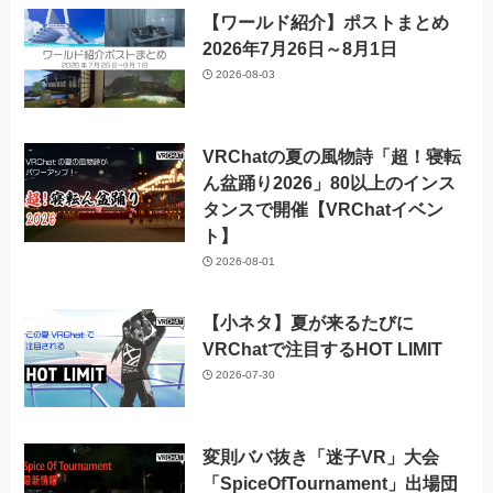
【ワールド紹介】ポストまとめ
2026年7月26日～8月1日
2026-08-03
VRChatの夏の風物詩「超！寝転
ん盆踊り2026」80以上のインス
タンスで開催【VRChatイベン
ト】
2026-08-01
【小ネタ】夏が来るたびに
VRChatで注目するHOT LIMIT
2026-07-30
変則ババ抜き「迷子VR」大会
「SpiceOfTournament」出場団