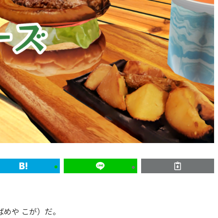
めや こが）だ。