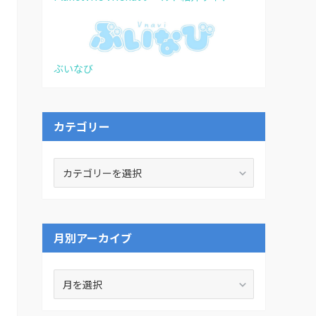
ぶいなび
カテゴリー
カ
テ
ゴ
リ
ー
月別アーカイブ
月
別
ア