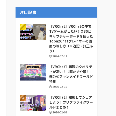
ー
カ
注目記事
イ
ブ
【VRChat】VRChatの中で
TVゲームがしたい！OBSと
キャプチャーボードを使った
TopazChatプレイヤーの画
面の映し方（※追記・訂正あ
り）
2024-07-11
【VRChat】再現のクオリテ
ィが高い！『超かぐや姫！』
非公式ファンメイドワールド
特集
2026-02-19
【VRChat】撮影してシェア
しよう！プリクラライクワー
ルドまとめ！
2026-02-03