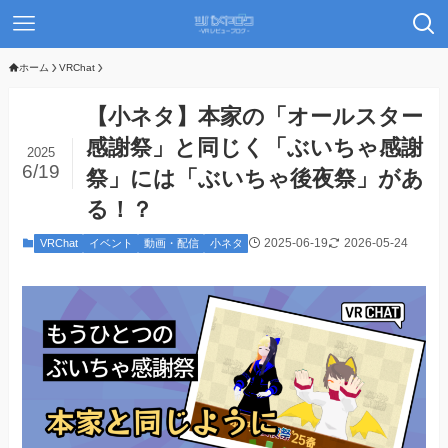
ホーム
VRChat
【小ネタ】本家の「オールスター
感謝祭」と同じく「ぶいちゃ感謝
2025
6/19
祭」には「ぶいちゃ後夜祭」があ
る！？
2025-06-19
2026-05-24
VRChat
イベント
動画・配信
小ネタ