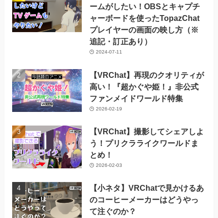
ームがしたい！OBSとキャプチ
ャーボードを使ったTopazChat
プレイヤーの画面の映し方（※
追記・訂正あり）
2024-07-11
【VRChat】再現のクオリティが
高い！『超かぐや姫！』非公式
ファンメイドワールド特集
2026-02-19
【VRChat】撮影してシェアしよ
う！プリクラライクワールドま
とめ！
2026-02-03
【小ネタ】VRChatで見かけるあ
のコーヒーメーカーはどうやっ
て注ぐのか？