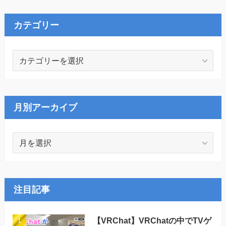
カテゴリー
カ
テ
ゴ
リ
ー
月別アーカイブ
月
別
ア
ー
カ
注目記事
イ
ブ
【VRChat】VRChatの中でTVゲ