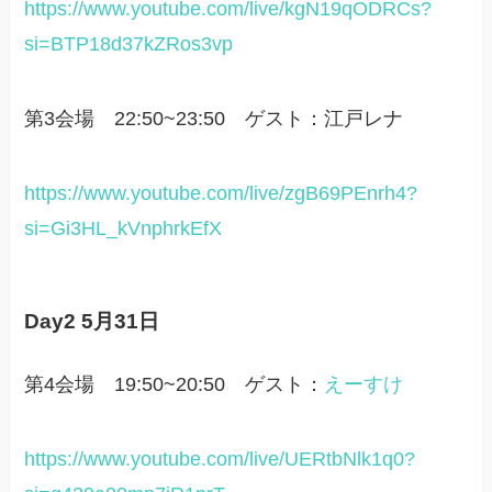
https://www.youtube.com/live/kgN19qODRCs?
si=BTP18d37kZRos3vp
第3会場 22:50~23:50 ゲスト：江戸レナ
https://www.youtube.com/live/zgB69PEnrh4?
si=Gi3HL_kVnphrkEfX
Day2 5月31日
第4会場 19:50~20:50 ゲスト：
えーすけ
https://www.youtube.com/live/UERtbNlk1q0?