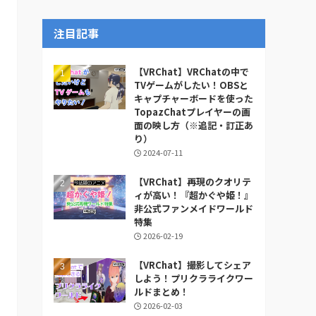
ー
カ
注目記事
イ
ブ
【VRChat】VRChatの中で
TVゲームがしたい！OBSと
キャプチャーボードを使った
TopazChatプレイヤーの画
面の映し方（※追記・訂正あ
り）
2024-07-11
【VRChat】再現のクオリテ
ィが高い！『超かぐや姫！』
非公式ファンメイドワールド
特集
2026-02-19
【VRChat】撮影してシェア
しよう！プリクラライクワー
ルドまとめ！
2026-02-03