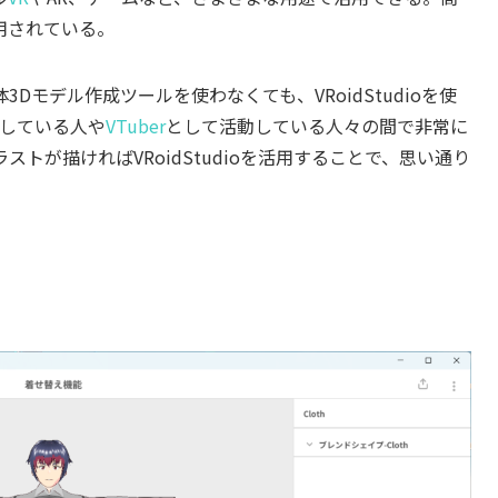
用されている。
3Dモデル作成ツールを使わなくても、VRoidStudioを使
している人や
VTuber
として活動している人々の間で非常に
ストが描ければVRoidStudioを活用することで、思い通り
」