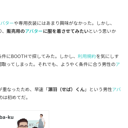
アバター
や専用衣装にはあまり興味がなかった。しかし、
り、
販売用の
アバター
に服を着させてみたい
という思いか
。
条件にBOOTHで探してみた。しかし、
利用規約
を気にしす
間取ってしまった。それでも、ようやく条件に合う男性の
ア
が重なったため、早速「
瀬羽（せば）くん
」という男性
アバ
のは初めてだ。