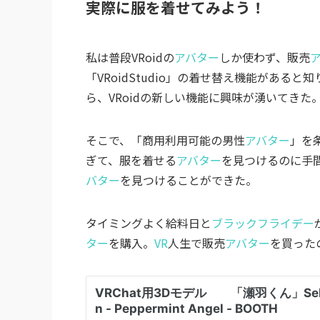
実際に服を着せてみよう！
私は普段VRoidの
アバター
しか使わず、販売
「VRoidStudio」の着せ替え機能があると知
ら、VRoidの新しい機能に興味が湧いてきた
そこで、「商用利用可能の男性
アバター
」を
ぎて、服を着せる
アバター
を見つけるのに手
バター
を見つけることができた。
タイミングよく給料日と
ブラックフライデー
ター
を購入。
VR
人生で販売
アバター
を買った