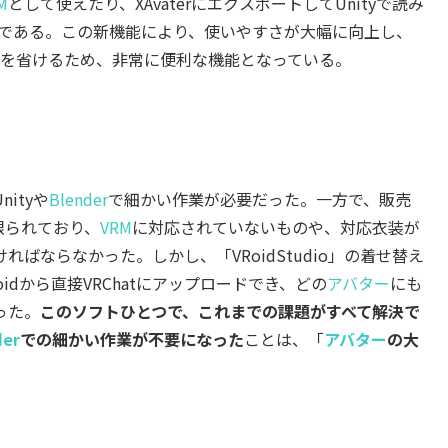
M
として使えたり、XAvaterにエクスポートしてUnityで読み
可能である。この新機能により、使いやすさが大幅に向上し、
作業を省けるため、非常に便利な機能となっている。
nityや
Blender
で細かい作業が必要だった。一方で、販売
限られており、
VRM
に対応されていないものや、対応衣装が
ばならなかった。しかし、「VRoidStudio」の着せ替え
dから直接VRChatにアップロードでき、どの
アバター
にも
った。
このソフトひとつで、これまでの課題がすべて解決で
der
での細かい作業が不要になった
ことは、「
アバター
の大