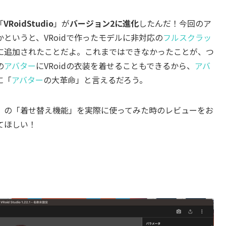
「
VRoidStudio
」が
バージョン2に進化
したんだ！今回のア
というと、VRoidで作ったモデルに非対応の
フルスクラッ
に追加されたことだよ。これまではできなかったことが、つ
の
アバター
にVRoidの衣装を着せることもできるから、
アバ
に「
アバター
の大革命」と言えるだろう。
dio」の「着せ替え機能」を実際に使ってみた時のレビューをお
てほしい！