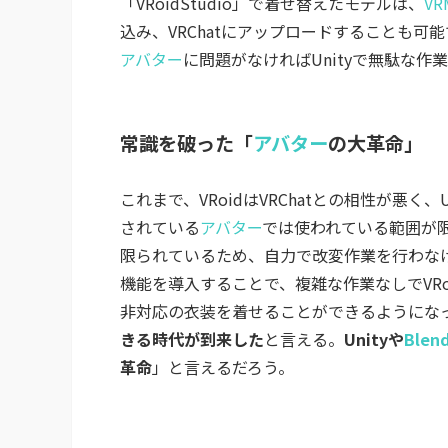
「VRoidStudio」で着せ替えたモデルは、
VR
込み、VRChatにアップロードすることも
アバター
に問題がなければUnityで無駄な
常識を破った「
アバター
の大革命」
これまで、VRoidはVRChatとの相性が悪く、U
されている
アバター
では使われている範囲が
限られているため、自力で改変作業を行わなけれ
機能を導入することで、複雑な作業なしでVRoi
非対応の衣装を着せることができるようにな
きる時代が到来した
と言える。
Unityや
Blen
革命
」と言えるだろう。