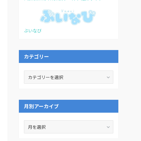
ぶいなび
カテゴリー
カ
テ
ゴ
リ
ー
月別アーカイブ
月
別
ア