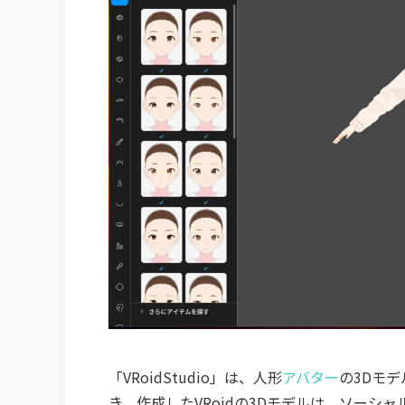
「VRoidStudio」は、人形
アバター
の3Dモ
き、作成したVRoidの3Dモデルは、ソーシャ