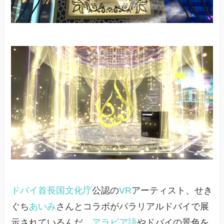
ドバイ首長国
文化庁
公認の
VR
アーティスト、せき
ぐち
あいみ
さんとコラボがパラリアルドバイで展
示されているんだ。
アラビア語
やドバイの景色を