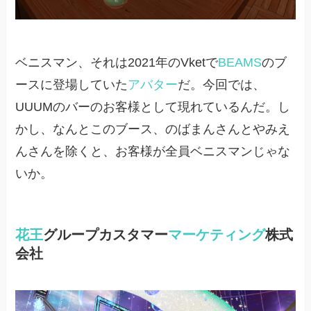
ベニスマン、それは2021年のVketで
BEAMS
のブ
ースに登場していた
アバター
だ。今回では、
UUUMのバーのお客様として現れているんだ。し
かし、なんとこのブース、のばまんさんとやみえ
んさんを除くと、お客様が全員ベニスマンじゃな
いか。
花王
グループカスタマー
マーケティング
株式
会社