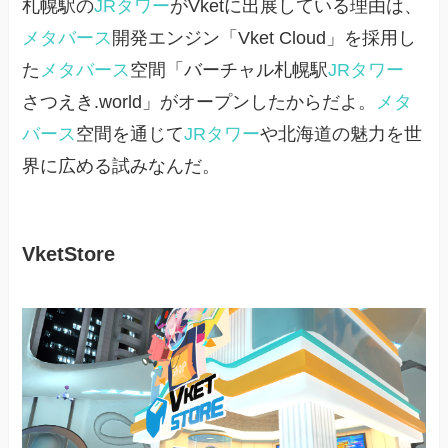
札幌駅の
JRタワー
がVketに出展している理由は、
メタバース
開発エンジン「Vket Cloud」を採用し
た
メタバース
空間「バーチャル札幌駅
JRタワー
さつえき.world」がオープンしたからだよ。
メタ
バース
空間を通じて
JRタワー
や北海道の魅力を世
界に広める試みなんだ。
VketStore