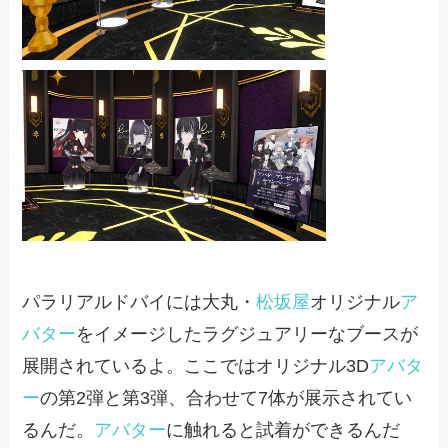
パラリアルドバイには大丸・
松坂屋
オリジナル
ア
バター
をイメージしたラグジュアリーなブースが
展開されているよ。ここではオリジナル3D
アバタ
ー
の第2弾と第3弾、合わせて7体が展示されてい
るんだ。
アバター
に触れると試着ができるんだ