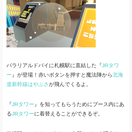
パラリアルドバイに札幌駅に直結した『
JRタワ
ー
』が登場！赤いボタンを押すと魔法陣から
北海
道新幹線
はやぶさ
が飛んでくるよ。
『
JRタワー
』を知ってもらうためにブース内にあ
る
JRタワー
に着替えることができるぞ。