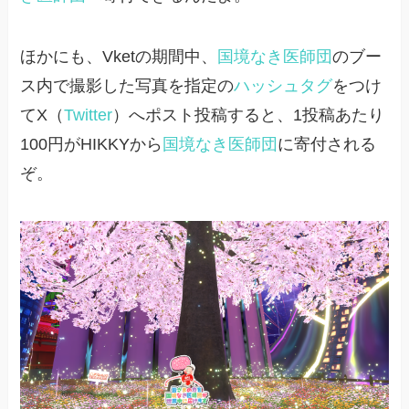
ほかにも、Vketの期間中、
国境なき医師団
のブー
ス内で撮影した写真を指定の
ハッシュタグ
をつけ
てX（
Twitter
）へポスト投稿すると、1投稿あたり
100円がHIKKYから
国境なき医師団
に寄付される
ぞ。