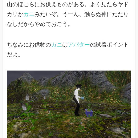
山のほこらにお供えものがある。よく見たらヤド
カリか
カニ
みたいぞ。うーん、触らぬ神にたたり
なしだからやめておこう。
ちなみにお供物の
カニ
は
アバター
の試着ポイント
だよ。