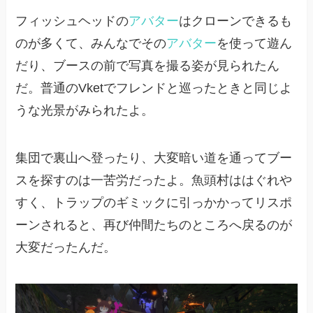
フィッシュヘッドの
アバター
はクローンできるも
のが多くて、みんなでその
アバター
を使って遊ん
だり、ブースの前で写真を撮る姿が見られたん
だ。普通のVketでフレンドと巡ったときと同じよ
うな光景がみられたよ。
集団で裏山へ登ったり、大変暗い道を通ってブー
スを探すのは一苦労だったよ。魚頭村ははぐれや
すく、トラップのギミックに引っかかってリスポ
ーンされると、再び仲間たちのところへ戻るのが
大変だったんだ。