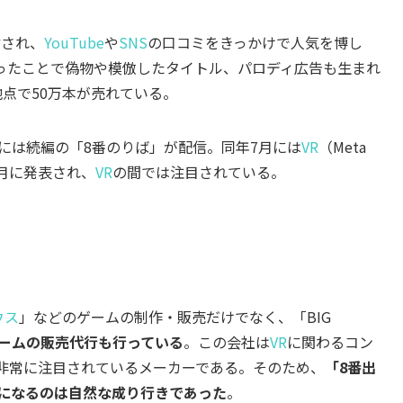
信され、
YouTube
や
SNS
の口コミをきっかけで人気を博し
ったことで偽物や模倣したタイトル、パロディ広告も生まれ
地点で50万本が売れている。
には続編の「8番のりば」が配信。同年7月には
VR
（Meta
て6月に発表され、
VR
の間では注目されている。
ウス
」などのゲームの制作・販売だけでなく、「BIG
ームの販売代行も行っている
。この会社は
VR
に関わるコン
非常に注目されているメーカーである。そのため、
「8番出
になるのは自然な成り行きであった
。