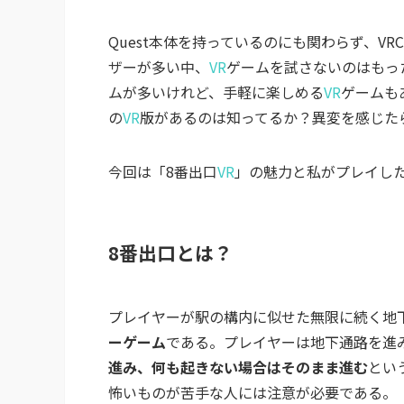
Quest本体を持っているのにも関わらず、VRCh
ザーが多い中、
VR
ゲームを試さないのはもっ
ムが多いけれど、手軽に楽しめる
VR
ゲームも
の
VR
版があるのは知ってるか？異変を感じた
今回は「8番出口
VR
」の魅力と私がプレイし
8番出口とは？
プレイヤーが駅の構内に似せた無限に続く地
ーゲーム
である。プレイヤーは地下通路を進
進み、何も起きない場合はそのまま進む
とい
怖いものが苦手な人には注意が必要である。