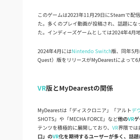
このゲームは2023年11月29日にSteamで配
た。多くのプレイ動画が投稿され、話題にな
た。インディーズゲームとしては2024年4月
2024年4月には
Nintendo Switch
版、同年5月
Quest）版をリリースがMyDearestによっ
VR
版とMyDearestの関係
MyDearestは「ディスクロニア」「アルト
デ
SHOTS」や「MECHA FORCE」など
他の
VR
ゲ
テンツを積極的に展開しており、
VR
界隈では
口」の
VR
化を期待するユーザーが多く、話題