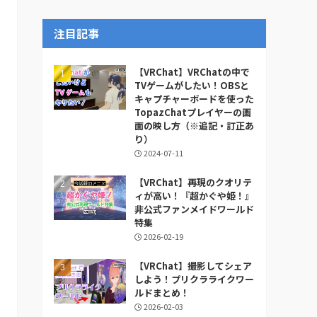
ー
カ
注目記事
イ
ブ
【VRChat】VRChatの中で
TVゲームがしたい！OBSと
キャプチャーボードを使った
TopazChatプレイヤーの画
面の映し方（※追記・訂正あ
り）
2024-07-11
【VRChat】再現のクオリテ
ィが高い！『超かぐや姫！』
非公式ファンメイドワールド
特集
2026-02-19
【VRChat】撮影してシェア
しよう！プリクラライクワー
ルドまとめ！
2026-02-03