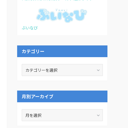
ぶいなび
カテゴリー
カ
テ
ゴ
リ
ー
月別アーカイブ
月
別
ア