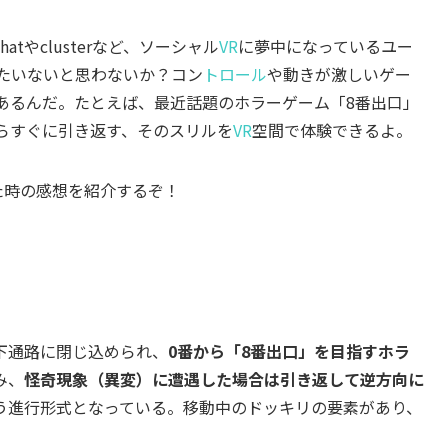
atやclusterなど、ソーシャル
VR
に夢中になっているユー
たいないと思わないか？コン
トロール
や動きが激しいゲー
あるんだ。たとえば、最近話題のホラーゲーム「8番出口」
らすぐに引き返す、そのスリルを
VR
空間で体験できるよ。
た時の感想を紹介するぞ！
下通路に閉じ込められ、
0番から「8番出口」を目指すホラ
み、
怪奇現象（異変）に遭遇した場合は引き返して逆方向に
う進行形式となっている。移動中のドッキリの要素があり、