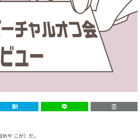
めや こが）だ。