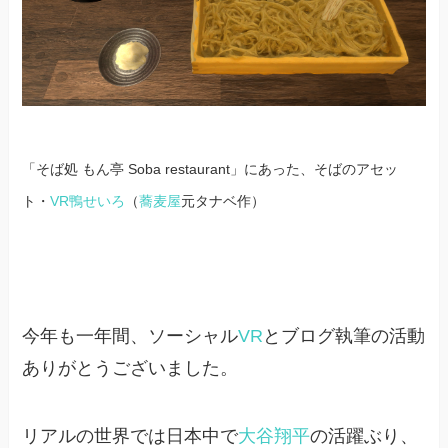
「そば処 もん亭 Soba restaurant」にあった、そばのアセッ
ト・
VR鴨せいろ
（
蕎麦屋
元タナベ作）
今年も一年間、ソーシャル
VR
とブログ執筆の活動
ありがとうございました。
リアルの世界では日本中で
大谷翔平
の活躍ぶり、