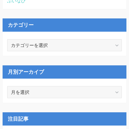
ぶいなび
カテゴリー
カ
テ
ゴ
リ
ー
月別アーカイブ
月
別
ア
ー
カ
注目記事
イ