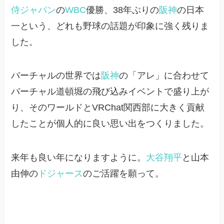
侍ジャパン
の
WBC
優勝、38年ぶりの
阪神
の日本
一という、どれも野球の話題が印象に強く残りま
した。
バーチャルの世界では
阪神
の「アレ」に合わせて
バーチャル道頓堀の飛び込みイベントで盛り上が
り、そのワールドとVRChat関西部に大きく貢献
したことが個人的に良い思い出をつくりました。
来年も良い年になりますように。
大谷翔平
と山本
由伸の
ドジャース
のご活躍を願って。