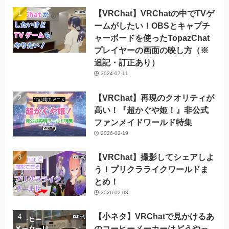
ブ
【VRChat】VRChatの中でTVゲ
ームがしたい！OBSとキャプチ
ャーボードを使ったTopazChat
プレイヤーの画面の映し方（※
追記・訂正あり）
2024-07-11
【VRChat】再現のクオリティが
高い！『超かぐや姫！』非公式
ファンメイドワールド特集
2026-02-19
【VRChat】撮影してシェアしよ
う！プリクラライクワールドま
とめ！
2026-02-03
【小ネタ】VRChatで見かけるあ
のコーヒーメーカーはどうやっ