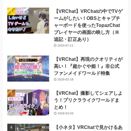
ブ
【VRChat】VRChatの中でTVゲ
ームがしたい！OBSとキャプチ
ャーボードを使ったTopazChat
プレイヤーの画面の映し方（※
追記・訂正あり）
2024-07-11
【VRChat】再現のクオリティが
高い！『超かぐや姫！』非公式
ファンメイドワールド特集
2026-02-19
【VRChat】撮影してシェアしよ
う！プリクラライクワールドま
とめ！
2026-02-03
【小ネタ】VRChatで見かけるあ