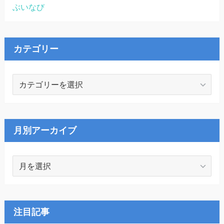
ぶいなび
カテゴリー
カ
テ
ゴ
リ
ー
月別アーカイブ
月
別
ア
ー
カ
注目記事
イ