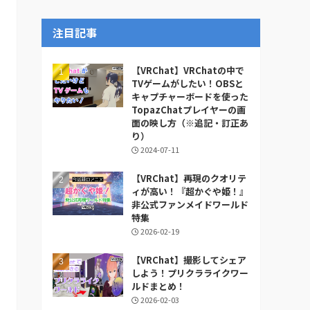
ー
カ
注目記事
イ
ブ
【VRChat】VRChatの中で
TVゲームがしたい！OBSと
キャプチャーボードを使った
TopazChatプレイヤーの画
面の映し方（※追記・訂正あ
り）
2024-07-11
【VRChat】再現のクオリテ
ィが高い！『超かぐや姫！』
非公式ファンメイドワールド
特集
2026-02-19
【VRChat】撮影してシェア
しよう！プリクラライクワー
ルドまとめ！
2026-02-03