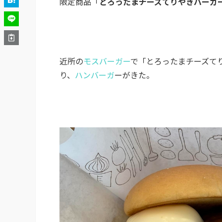
限定商品「
とろったまチーズてりやきバーガ
近所の
モスバーガー
で「とろったまチーズて
り、
ハンバーガ
ーがきた。