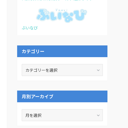
ぶいなび
カテゴリー
カ
テ
ゴ
リ
ー
月別アーカイブ
月
別
ア