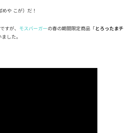
めや こが）だ！
頃ですが、
モスバーガー
の春の期間限定商品「
とろったまチ
いました。