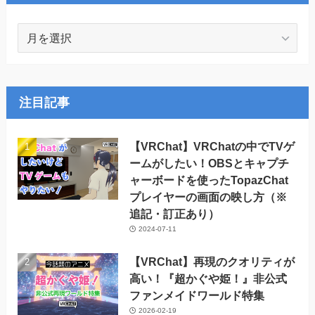
月
別
ア
ー
カ
注目記事
イ
ブ
【VRChat】VRChatの中でTVゲ
ームがしたい！OBSとキャプチ
ャーボードを使ったTopazChat
プレイヤーの画面の映し方（※
追記・訂正あり）
2024-07-11
【VRChat】再現のクオリティが
高い！『超かぐや姫！』非公式
ファンメイドワールド特集
2026-02-19