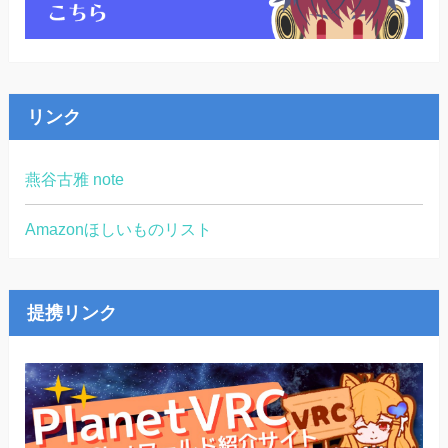
リンク
燕谷古雅 note
Amazonほしいものリスト
提携リンク