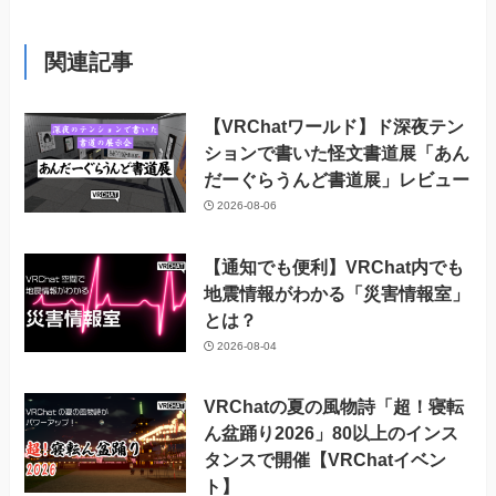
関連記事
【VRChatワールド】ド深夜テン
ションで書いた怪文書道展「あん
だーぐらうんど書道展」レビュー
2026-08-06
【通知でも便利】VRChat内でも
地震情報がわかる「災害情報室」
とは？
2026-08-04
VRChatの夏の風物詩「超！寝転
ん盆踊り2026」80以上のインス
タンスで開催【VRChatイベン
ト】