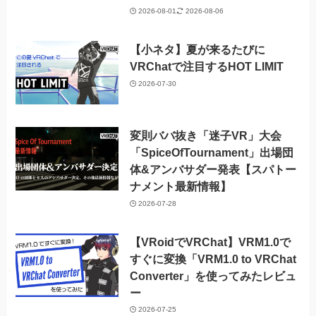
2026-08-01
2026-08-06
【小ネタ】夏が来るたびに
VRChatで注目するHOT LIMIT
2026-07-30
変則ババ抜き「迷子VR」大会
「SpiceOfTournament」出場団
体&アンバサダー発表【スパトー
ナメント最新情報】
2026-07-28
【VRoidでVRChat】VRM1.0で
すぐに変換「VRM1.0 to VRChat
Converter」を使ってみたレビュ
ー
2026-07-25