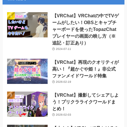
イ
ブ
【VRChat】VRChatの中でTVゲ
ームがしたい！OBSとキャプチ
ャーボードを使ったTopazChat
プレイヤーの画面の映し方（※
追記・訂正あり）
2024-07-11
【VRChat】再現のクオリティが
高い！『超かぐや姫！』非公式
ファンメイドワールド特集
2026-02-19
【VRChat】撮影してシェアしよ
う！プリクラライクワールドま
とめ！
2026-02-03