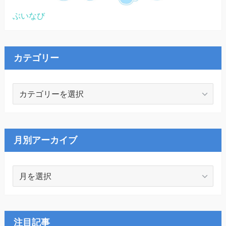
ぶいなび
カテゴリー
カ
テ
ゴ
リ
ー
月別アーカイブ
月
別
ア
ー
カ
注目記事