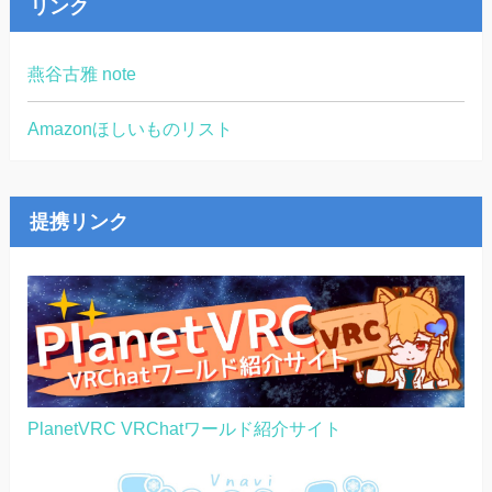
リンク
燕谷古雅 note
Amazonほしいものリスト
提携リンク
PlanetVRC VRChatワールド紹介サイト