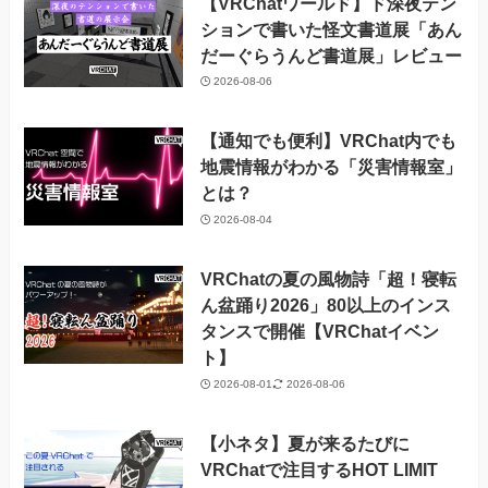
【VRChatワールド】ド深夜テン
ションで書いた怪文書道展「あん
だーぐらうんど書道展」レビュー
2026-08-06
【通知でも便利】VRChat内でも
地震情報がわかる「災害情報室」
とは？
2026-08-04
VRChatの夏の風物詩「超！寝転
ん盆踊り2026」80以上のインス
タンスで開催【VRChatイベン
ト】
2026-08-01
2026-08-06
【小ネタ】夏が来るたびに
VRChatで注目するHOT LIMIT